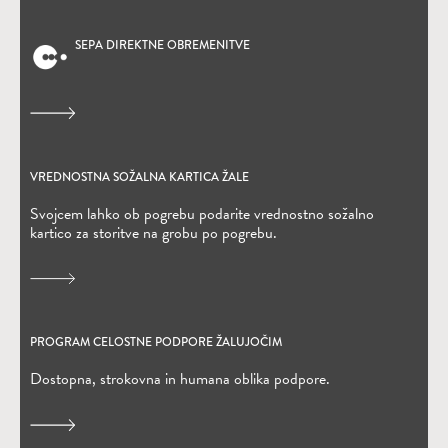
SEPA DIREKTNE OBREMENITVE
(Odpre se v novem oknu)
VREDNOSTNA SOŽALNA KARTICA ŽALE
(Odpre se v novem oknu)
Svojcem lahko ob pogrebu podarite vrednostno sožalno
kartico za storitve na grobu po pogrebu.
PROGRAM CELOSTNE PODPORE ŽALUJOČIM
Dostopna, strokovna in humana oblika podpore.