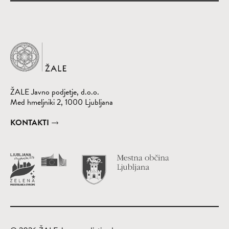
Domov
ŽALE Javno podjetje, d.o.o.
Med hmeljniki 2, 1000 Ljubljana
KONTAKTI
Obišči spletno st
(Odpre se v nov