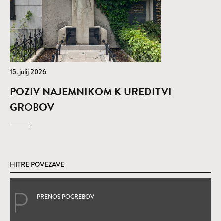
15. julij 2026
POZIV NAJEMNIKOM K UREDITVI
GROBOV
HITRE POVEZAVE
PRENOS POGREBOV
(Odpre se v novem oknu)