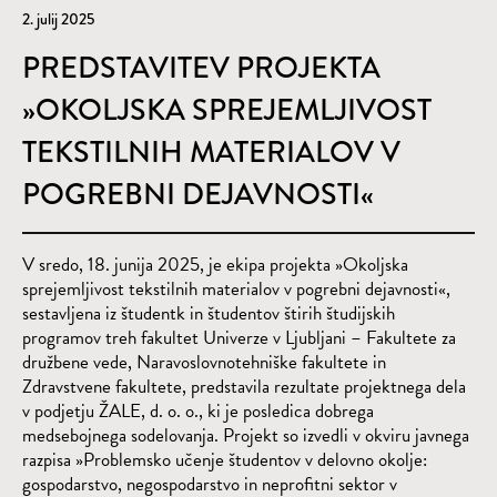
2. julij 2025
PREDSTAVITEV PROJEKTA
»OKOLJSKA SPREJEMLJIVOST
TEKSTILNIH MATERIALOV V
POGREBNI DEJAVNOSTI«
V sredo, 18. junija 2025, je ekipa projekta »Okoljska
sprejemljivost tekstilnih materialov v pogrebni dejavnosti«,
sestavljena iz študentk in študentov štirih študijskih
programov treh fakultet Univerze v Ljubljani – Fakultete za
družbene vede, Naravoslovnotehniške fakultete in
Zdravstvene fakultete, predstavila rezultate projektnega dela
v podjetju ŽALE, d. o. o., ki je posledica dobrega
medsebojnega sodelovanja. Projekt so izvedli v okviru javnega
razpisa »Problemsko učenje študentov v delovno okolje:
gospodarstvo, negospodarstvo in neprofitni sektor v