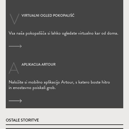
VIRTUALNI OGLED POKOPALIŠČ
Vsa naša pokopališča si lahko ogledate virtualno kar od doma.
APLIKACIJA ARTOUR
(Odpre se v novem oknu)
Naložite si mobilno aplikacijo Artour, s katero boste hitro
in enostavno poiskali grob.
OSTALE STORITVE