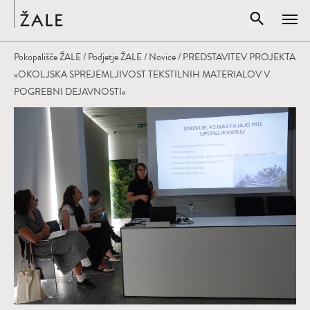
Domov
Odpri iskal
Pokopališče ŽALE
/
Podjetje ŽALE
/
Novice
/ PREDSTAVITEV PROJEKTA
Zapr
»OKOLJSKA SPREJEMLJIVOST TEKSTILNIH MATERIALOV V
POGREBNI DEJAVNOSTI«
Vpišite iskalni niz
IŠČI