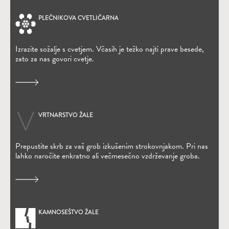
PLEČNIKOVA CVETLIČARNA
(Odpre se v novem oknu)
Izrazite sožalje s cvetjem. Včasih je težko najti prave besede,
zato za nas govori cvetje.
VRTNARSTVO ŽALE
Prepustite skrb za vaš grob izkušenim strokovnjakom. Pri nas
lahko naročite enkratno ali večmesečno vzdrževanje groba.
KAMNOSEŠTVO ŽALE