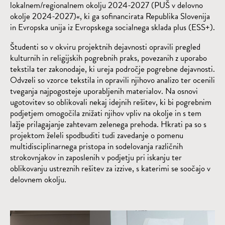
lokalnem/regionalnem okolju 2024-2027 (PUŠ v delovno
okolje 2024-2027)«, ki ga sofinancirata Republika Slovenija
in Evropska unija iz Evropskega socialnega sklada plus (ESS+).
Študenti so v okviru projektnih dejavnosti opravili pregled
kulturnih in religijskih pogrebnih praks, povezanih z uporabo
tekstila ter zakonodaje, ki ureja področje pogrebne dejavnosti.
Odvzeli so vzorce tekstila in opravili njihovo analizo ter ocenili
tveganja najpogosteje uporabljenih materialov. Na osnovi
ugotovitev so oblikovali nekaj idejnih rešitev, ki bi pogrebnim
podjetjem omogočila znižati njihov vpliv na okolje in s tem
lažje prilagajanje zahtevam zelenega prehoda. Hkrati pa so s
projektom želeli spodbuditi tudi zavedanje o pomenu
multidisciplinarnega pristopa in sodelovanja različnih
strokovnjakov in zaposlenih v podjetju pri iskanju ter
oblikovanju ustreznih rešitev za izzive, s katerimi se soočajo v
delovnem okolju.