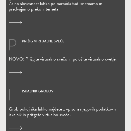
Žalno slovesnost lahko po naročilu tudi snemamo in
predvajamo preko interneta.
PRIŽIG VIRTUALNE SVEČE
(Odpre se v novem oknu)
NOVO: Prižgite virtualno svečo in položite virtualno cvetje.
ISKALNIK GROBOV
(Odpre se v novem oknu)
Grob pokojnika lahko najdete z vpisom njegovih podatkov v
iskalnik in prižgete virtualno svečo.