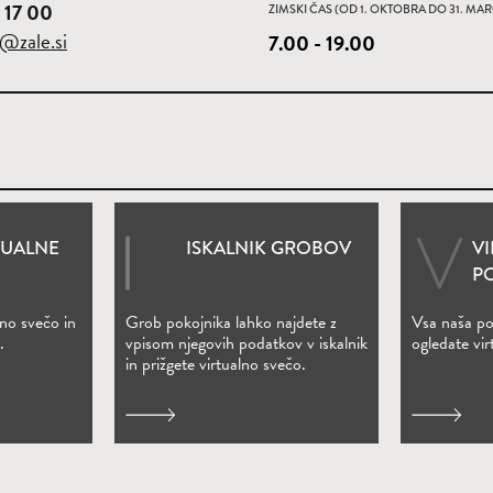
 17 00
ZIMSKI ČAS (OD 1. OKTOBRA DO 31. MA
o@zale.si
7.00 - 19.00
TUALNE
ISKALNIK GROBOV
V
m oknu)
(Odpre se v novem oknu)
P
no svečo in
Grob pokojnika lahko najdete z
Vsa naša po
.
vpisom njegovih podatkov v iskalnik
ogledate vi
in prižgete virtualno svečo.