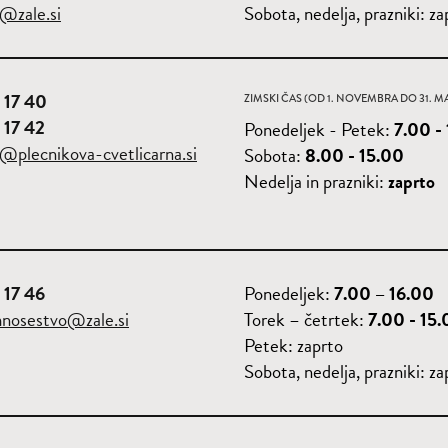
o@zale.si
Sobota, nedelja, prazniki: za
 17 40
ZIMSKI ČAS (OD 1. NOVEMBRA DO 31. M
 17 42
Ponedeljek - Petek:
7.00 -
o@plecnikova-cvetlicarna.si
Sobota:
8.00 - 15.00
Nedelja in prazniki:
zaprto
 17 46
Ponedeljek:
7.00 – 16.00
nosestvo@zale.si
Torek – četrtek:
7.00 - 15
Petek: zaprto
Sobota, nedelja, prazniki: za