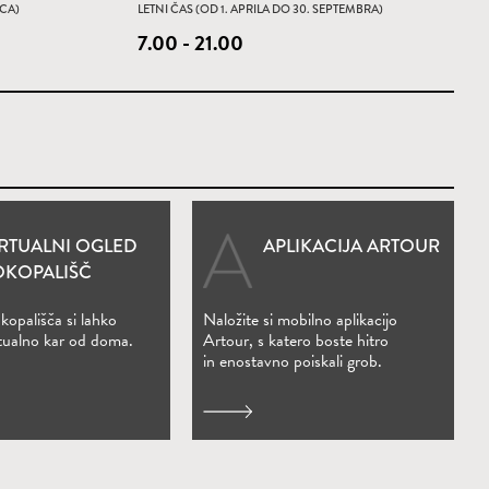
RCA)
LETNI ČAS (OD 1. APRILA DO 30. SEPTEMBRA)
7.00 - 21.00
IRTUALNI OGLED
APLIKACIJA ARTOUR
(Odpre se v novem oknu)
OKOPALIŠČ
kopališča si lahko
Naložite si mobilno aplikacijo
rtualno kar od doma.
Artour, s katero boste hitro
in enostavno poiskali grob.