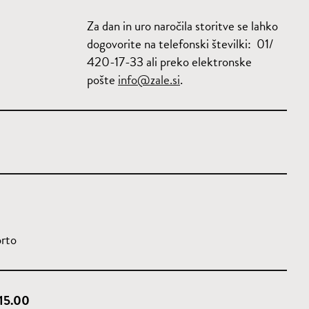
Za dan in uro naročila storitve se lahko
0
dogovorite na telefonski številki: 01/
420-17-33 ali preko elektronske
pošte
info@zale.si
.
0
prto
 15.00