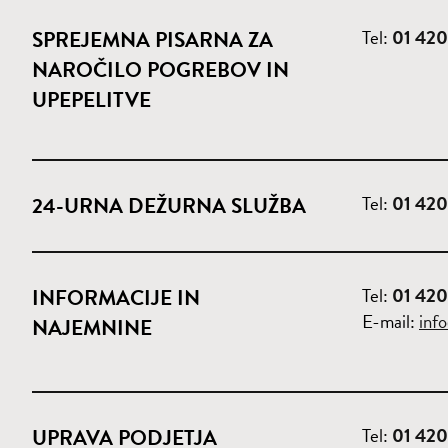
Tel:
01 420
SPREJEMNA PISARNA ZA
NAROČILO POGREBOV IN
UPEPELITVE
Tel:
01 420
24-URNA DEŽURNA SLUŽBA
Tel:
01 420
INFORMACIJE IN
E-mail:
inf
NAJEMNINE
Tel:
01 420
UPRAVA PODJETJA