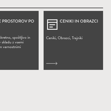
E PROSTOROV PO
CENIKI IN OBRAZCI
kretno, spoštljivo in
Ceniki, Obrazci, Trajniki
v skladu z vsemi
in varnostnimi