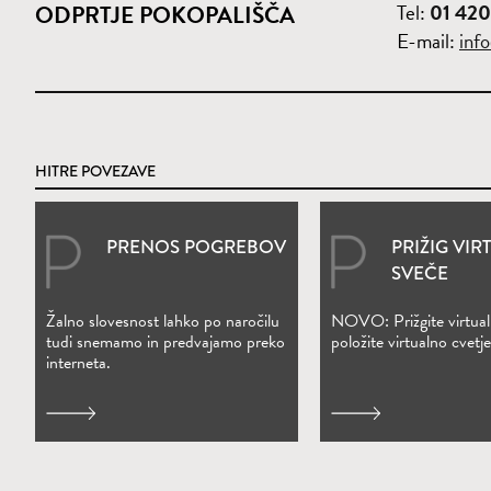
Tel:
01 420
ODPRTJE POKOPALIŠČA
E-mail:
inf
HITRE POVEZAVE
PRENOS POGREBOV
PRIŽIG VIR
(Odpre se v novem oknu)
(Odpre se v nove
SVEČE
Žalno slovesnost lahko po naročilu
NOVO: Prižgite virtual
tudi snemamo in predvajamo preko
položite virtualno cvetje
interneta.