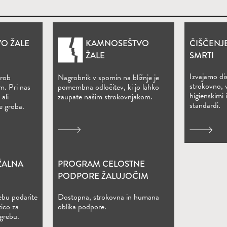
O ŽALE
KAMNOSEŠTVO
ČIŠČENJ
ŽALE
SMRTI
Izvajamo dis
grob
Nagrobnik v spomin na bližnje je
strokovno, 
m. Pri nas
pomembna odločitev, ki jo lahko
higienskimi 
ali
zaupate našim strokovnjakom.
standardi.
e groba.
ŽALNA
PROGRAM CELOSTNE
m oknu)
PODPORE ŽALUJOČIM
ebu podarite
Dostopna, strokovna in humana
ico za
oblika podpore.
grebu.