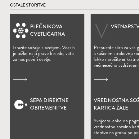
OSTALE STORITVE
PLEČNIKOVA
VRTNARSTV
(Odpre se v novem oknu)
CVETLIČARNA
Izrazite sožalje s cvetjem. Včasih
Prepustite skrb za vaš 
je težko najti prave besede, zato
izkušenim strokovnjako
za nas govori cvetje.
lahko naročite enkratno 
večmesečno vzdrževanj
SEPA DIREKTNE
VREDNOSTNA SO
(Odpre se v novem oknu)
(Odpre se v nove
OBREMENITVE
KARTICA ŽALE
Svojcem lahko ob pogr
vrednostno sožalno kart
storitve na grobu po po