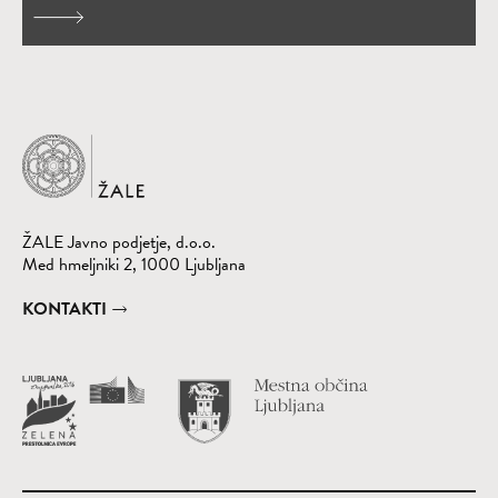
Domov
ŽALE Javno podjetje, d.o.o.
Med hmeljniki 2, 1000 Ljubljana
KONTAKTI
Obišči spletno st
(Odpre se v nov