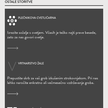
OSTALE STORITVE
PLEČNIKOVA CVETLIČARNA
(Odpre se v novem oknu)
Izrazite sožalje s cvetjem. Včasih je težko najti prave besede,
zato za nas govori cvetje.
VRTNARSTVO ŽALE
Prepustite skrb za vaš grob izkušenim strokovnjakom. Pri nas
lahko naročite enkratno ali večmesečno vzdrževanje groba.