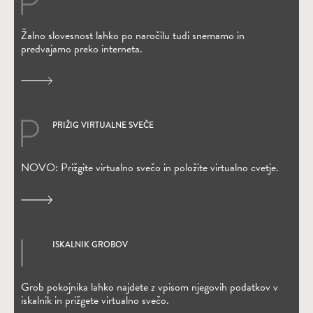
Žalno slovesnost lahko po naročilu tudi snemamo in
predvajamo preko interneta.
PRIŽIG VIRTUALNE SVEČE
(Odpre se v novem oknu)
NOVO: Prižgite virtualno svečo in položite virtualno cvetje.
ISKALNIK GROBOV
(Odpre se v novem oknu)
Grob pokojnika lahko najdete z vpisom njegovih podatkov v
iskalnik in prižgete virtualno svečo.