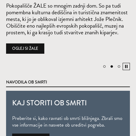
G
Pokopališče ŽALE so mnogim zadnji dom. So pa tudi
bo
pomembna kulturna dediščina in turistična znamenitost
V 
mesta, ki jo je oblikoval izjemni arhitekt Jože Plečnik.
sp
Obiščite eno najlepših evropskih pokopališč, muzej na
ob
prostem, ki ga krasijo tudi stvaritve znanih kiparjev.
ra
OGLEJ SI ŽALE
NAVODILA OB SMRTI
KAJ STORITI OB SMRTI
Preberite si, kako ravnati ob smrti bližnjega. Zbrali smo
vse informacije in nasvete ob ureditvi pogreba.