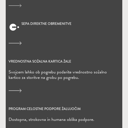
SEPA DIREKTNE OBREMENITVE
(Odpre se v novem oknu)
VREDNOSTNA SOŽALNA KARTICA ŽALE
(Odpre se v novem oknu)
Svojcem lahko ob pogrebu podarite vrednostno sožalno
kartico za storitve na grobu po pogrebu.
PROGRAM CELOSTNE PODPORE ŽALUJOČIM
Dostopna, strokovna in humana oblika podpore.