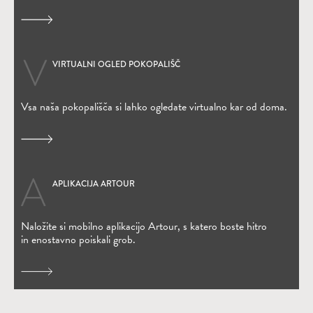
VIRTUALNI OGLED POKOPALIŠČ
Vsa naša pokopališča si lahko ogledate virtualno kar od doma.
APLIKACIJA ARTOUR
(Odpre se v novem oknu)
Naložite si mobilno aplikacijo Artour, s katero boste hitro
in enostavno poiskali grob.