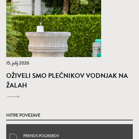
15. julij 2026
OŽIVELI SMO PLEČNIKOV VODNJAK NA
ŽALAH
HITRE POVEZAVE
PRENOS POGREBOV
(Odpre se v novem oknu)