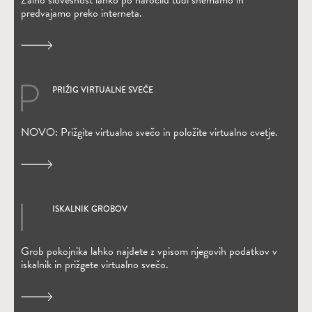
Žalno slovesnost lahko po naročilu tudi snemamo in
predvajamo preko interneta.
PRIŽIG VIRTUALNE SVEČE
(Odpre se v novem oknu)
NOVO: Prižgite virtualno svečo in položite virtualno cvetje.
ISKALNIK GROBOV
(Odpre se v novem oknu)
Grob pokojnika lahko najdete z vpisom njegovih podatkov v
iskalnik in prižgete virtualno svečo.