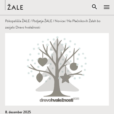
Domov
Odpri iskal
Pokopališče ŽALE
/
Podjetje ŽALE
/
Novice
/ Na Plečnikovih Žalah bo
Zapr
zasijalo Drevo hvaležnosti
Vpišite iskalni niz
IŠČI
8. december 2025