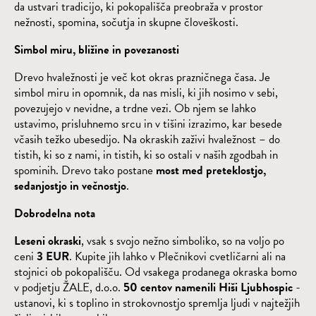
da ustvari tradicijo, ki pokopališča preobraža v prostor
nežnosti, spomina, sočutja in skupne človeškosti.
Simbol miru, bližine in povezanosti
Drevo hvaležnosti je več kot okras prazničnega časa. Je
simbol miru in opomnik, da nas misli, ki jih nosimo v sebi,
povezujejo v nevidne, a trdne vezi. Ob njem se lahko
ustavimo, prisluhnemo srcu in v tišini izrazimo, kar besede
včasih težko ubesedijo. Na okraskih zaživi hvaležnost – do
tistih, ki so z nami, in tistih, ki so ostali v naših zgodbah in
spominih. Drevo tako postane
most med preteklostjo,
sedanjostjo in večnostjo
.
Dobrodelna nota
Leseni okraski
, vsak s svojo nežno simboliko, so na voljo po
ceni
3 EUR
. Kupite jih lahko v Plečnikovi cvetličarni ali na
stojnici ob pokopališču. Od vsakega prodanega okraska bomo
v podjetju ŽALE, d.o.o.
50 centov namenili Hiši Ljubhospic
-
ustanovi, ki s toplino in strokovnostjo spremlja ljudi v najtežjih