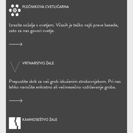
PLEČNIKOVA CVETLIČARNA
(Odpre se v novem oknu)
Izrazite sožalje s cvetjem. Včasih je težko najti prave besede,
zato za nas govori cvetje.
VRTNARSTVO ŽALE
Prepustite skrb za vaš grob izkušenim strokovnjakom. Pri nas
lahko naročite enkratno ali večmesečno vzdrževanje groba.
KAMNOSEŠTVO ŽALE