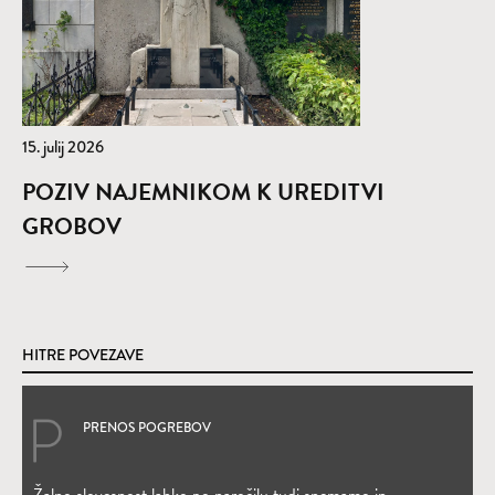
15. julij 2026
POZIV NAJEMNIKOM K UREDITVI
GROBOV
HITRE POVEZAVE
PRENOS POGREBOV
(Odpre se v novem oknu)