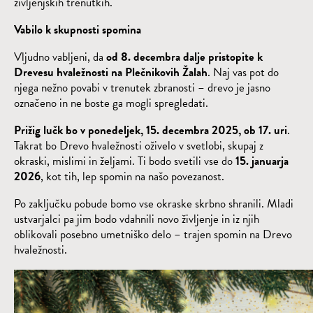
življenjskih trenutkih.
Vabilo k skupnosti spomina
Vljudno vabljeni, da
od
8. decembra
dalje pristopite k
Drevesu hvaležnosti na Plečnikovih Žalah
. Naj vas pot do
njega nežno povabi v trenutek zbranosti – drevo je jasno
označeno in ne boste ga mogli spregledati.
Prižig lučk bo v ponedeljek, 15. decembra 2025, ob 17. uri
.
Takrat bo Drevo hvaležnosti oživelo v svetlobi, skupaj z
okraski, mislimi in željami. Ti bodo svetili vse do
15. januarja
2026
, kot tih, lep spomin na našo povezanost.
Po zaključku pobude bomo vse okraske skrbno shranili. Mladi
ustvarjalci pa jim bodo vdahnili novo življenje in iz njih
oblikovali posebno umetniško delo – trajen spomin na Drevo
hvaležnosti.