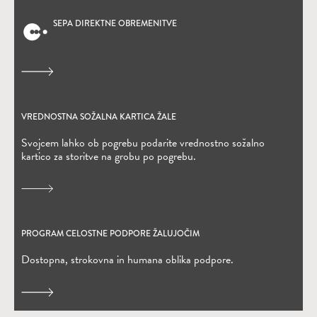
SEPA DIREKTNE OBREMENITVE
(Odpre se v novem oknu)
VREDNOSTNA SOŽALNA KARTICA ŽALE
(Odpre se v novem oknu)
Svojcem lahko ob pogrebu podarite vrednostno sožalno
kartico za storitve na grobu po pogrebu.
PROGRAM CELOSTNE PODPORE ŽALUJOČIM
Dostopna, strokovna in humana oblika podpore.