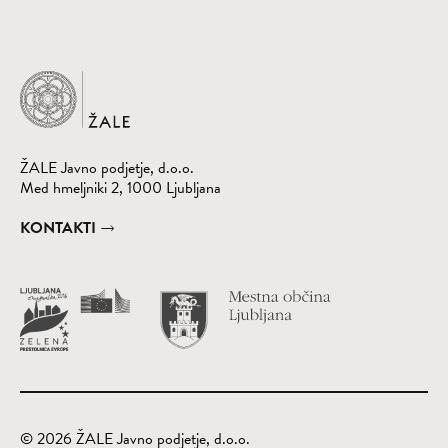
Domov
ŽALE Javno podjetje, d.o.o.
Med hmeljniki 2, 1000 Ljubljana
KONTAKTI
Obišči spletno st
(Odpre se v nov
© 2026 ŽALE Javno podjetje, d.o.o.