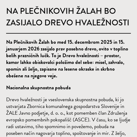
NA PLEČNIKOVIH ŽALAH BO
ZASIJALO DREVO HVALEŽNOSTI
Na Plečnikovih Žalah bo med 15. decembrom 2025 in 15.
januarjem 2026 zasijalo prav posebno drevo, ovito v toplino
belih prazničnih lučk. To je Drevo hvaležnosti – prostor,
kamor lahko obiskovalci položimo del sebe: misel, zahvalo,
spomin ali željo, zapisane na lesene okraske in skrbno
obešene na njegove veje.
Nacionalna skupnostna pobuda
Drevo hvaležnosti je vseslovenska skupnostna pobuda, ki jo
ustvarjata Zbornica komunalnega gospodarstva Slovenije in
ŽALE Javno podjetje, d. o. o., kot pomemben član Združenja
evropsko pomembnih pokopališč (ASCE). V času, ko se ljudje
radi ustavimo, tiho spomnimo in povežemo, pobuda na
poseben način nagovarja toplino, spoštovanje in mir. Z željo,