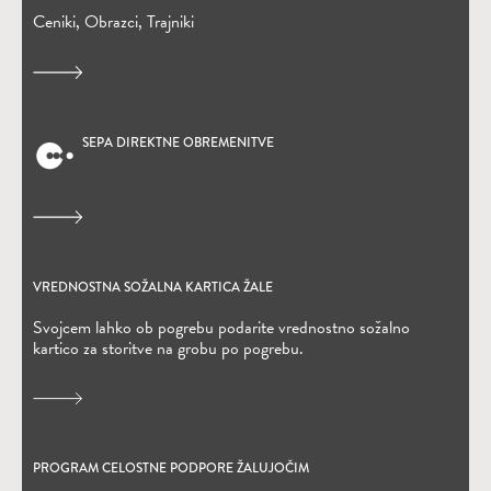
Ceniki, Obrazci, Trajniki
SEPA DIREKTNE OBREMENITVE
(Odpre se v novem oknu)
VREDNOSTNA SOŽALNA KARTICA ŽALE
(Odpre se v novem oknu)
Svojcem lahko ob pogrebu podarite vrednostno sožalno
kartico za storitve na grobu po pogrebu.
PROGRAM CELOSTNE PODPORE ŽALUJOČIM