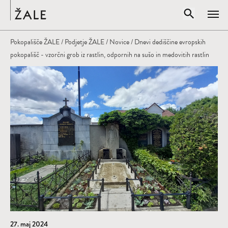
Domov
Odpri iskal
Pokopališče ŽALE
/
Podjetje ŽALE
/
Novice
/ Dnevi dediščine evropskih
Zapr
pokopališč - vzorčni grob iz rastlin, odpornih na sušo in medovitih rastlin
Vpišite iskalni niz
IŠČI
27. maj 2024