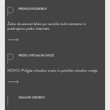
PRENOS POGREBOV
(Odpre se v novem oknu)
Žalno slovesnost lahko po naročilu tudi snemamo in
predvajamo preko interneta.
PRIŽIG VIRTUALNE SVEČE
(Odpre se v novem oknu)
NOVO: Prižgite virtualno svečo in položite virtualno cvetje.
ISKALNIK GROBOV
(Odpre se v novem oknu)