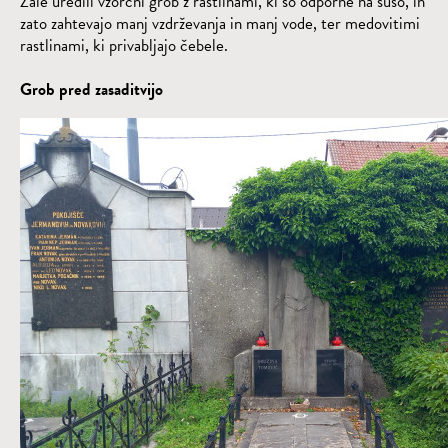
Žale uredili vzorčni grob z rastlinami, ki so odporne na sušo, in
zato zahtevajo manj vzdrževanja in manj vode, ter medovitimi
rastlinami, ki privabljajo čebele.
Grob pred zasaditvijo