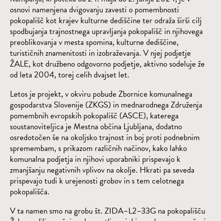
osnovi namenjena dvigovanju zavesti o pomembnosti
pokopališč kot krajev kulturne dediščine ter odraža širši cilj
spodbujanja trajnostnega upravljanja pokopališč in njihovega
preoblikovanja v mesta spomina, kulturne dediščine,
turističnih znamenitosti in izobraževanja. V njej podjetje
ŽALE, kot družbeno odgovorno podjetje, aktivno sodeluje že
od leta 2004, torej celih dvajset let.
Letos je projekt, v okviru pobude Zbornice komunalnega
gospodarstva Slovenije (ZKGS) in mednarodnega Združenja
pomembnih evropskih pokopališč (ASCE), katerega
soustanoviteljica je Mestna občina Ljubljana, dodatno
osredotočen še na okoljsko trajnost in boj proti podnebnim
spremembam, s prikazom različnih načinov, kako lahko
komunalna podjetja in njihovi uporabniki prispevajo k
zmanjšanju negativnih vplivov na okolje. Hkrati pa seveda
prispevajo tudi k urejenosti grobov in s tem celotnega
pokopališča.
V ta namen smo na grobu št. ZIDA–L2–33G na pokopališču