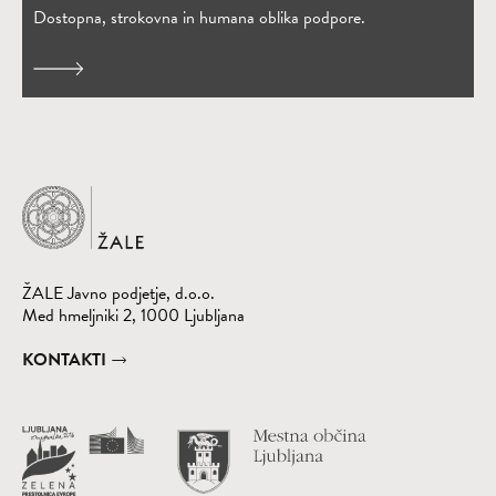
Dostopna, strokovna in humana oblika podpore.
Domov
ŽALE Javno podjetje, d.o.o.
Med hmeljniki 2, 1000 Ljubljana
KONTAKTI
Obišči spletno st
(Odpre se v nov