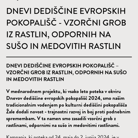
DNEVI DEDIŠČINE EVROPSKIH
POKOPALIŠČ - VZORČNI GROB
IZ RASTLIN, ODPORNIH NA
SUŠO IN MEDOVITIH RASTLIN
DNEVI DEDIŠČINE EVROPSKIH POKOPALIŠČ –
VZORČNI GROB IZ RASTLIN, ODPORNIH NA SUŠO
IN MEDOVITIH RASTLIN
V mednarodnem projektu, ki vsako leto poteka v okviru
Dnevov dediščine evropskih pokopališč 2024, smo našim
tradicionalnim vodenjem po kulturni dediščini pokopališča
Žale dodali novost - trajnostni razvoj in boj proti podnebnim
spremembam. V ta namen smo zasadili vzorčni grob z
rastlinami, odpornimi na sušo in medovitimi rastlinami.
Kampanja, ki poteka od 24. maja do 2. junija 2024, je v