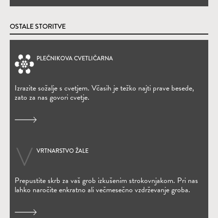
OSTALE STORITVE
PLEČNIKOVA CVETLIČARNA
(Odpre se v novem oknu)
Izrazite sožalje s cvetjem. Včasih je težko najti prave besede,
zato za nas govori cvetje.
VRTNARSTVO ŽALE
Prepustite skrb za vaš grob izkušenim strokovnjakom. Pri nas
lahko naročite enkratno ali večmesečno vzdrževanje groba.