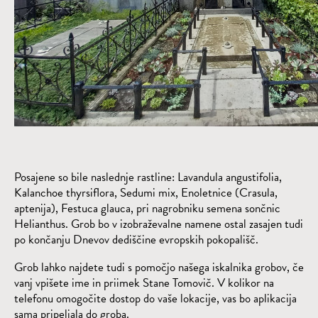
Posajene so bile naslednje rastline: Lavandula angustifolia,
Kalanchoe thyrsiflora, Sedumi mix, Enoletnice (Crasula,
aptenija), Festuca glauca, pri nagrobniku semena sončnic
Helianthus. Grob bo v izobraževalne namene ostal zasajen tudi
po končanju Dnevov dediščine evropskih pokopališč.
Grob lahko najdete tudi s pomočjo našega iskalnika grobov, če
vanj vpišete ime in priimek Stane Tomovič. V kolikor na
telefonu omogočite dostop do vaše lokacije, vas bo aplikacija
sama pripeljala do groba.