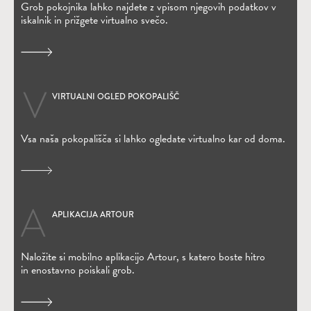
Grob pokojnika lahko najdete z vpisom njegovih podatkov v
iskalnik in prižgete virtualno svečo.
VIRTUALNI OGLED POKOPALIŠČ
Vsa naša pokopališča si lahko ogledate virtualno kar od doma.
APLIKACIJA ARTOUR
(Odpre se v novem oknu)
Naložite si mobilno aplikacijo Artour, s katero boste hitro
in enostavno poiskali grob.