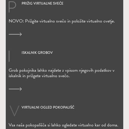
PRIŽIG VIRTUALNE SVEČE
(Odpre se v novem oknu)
NOVO: Prižgite virtualno svečo in položite virtualno cvetje.
ISKALNIK GROBOV
(Odpre se v novem oknu)
Grob pokojnika lahko najdete z vpisom njegovih podatkov v
iskalnik in prižgete virtualno svečo.
VIRTUALNI OGLED POKOPALIŠČ
Vsa naša pokopališča si lahko ogledate virtualno kar od doma.