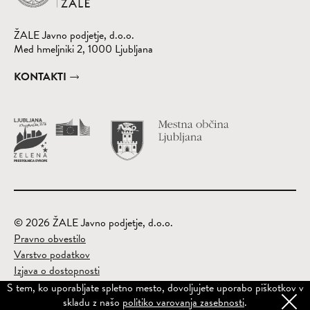
ŽALE Javno podjetje, d.o.o.
Med hmeljniki 2, 1000 Ljubljana
KONTAKTI
Obišči spletno st
(Odpre se v nov
© 2026 ŽALE Javno podjetje, d.o.o.
Pravno obvestilo
Varstvo podatkov
Izjava o dostopnosti
Kazalo
S tem, ko uporabljate spletno mesto, dovoljujete uporabo piškotkov v
skladu z našo
politiko varovanja zasebnosti
.