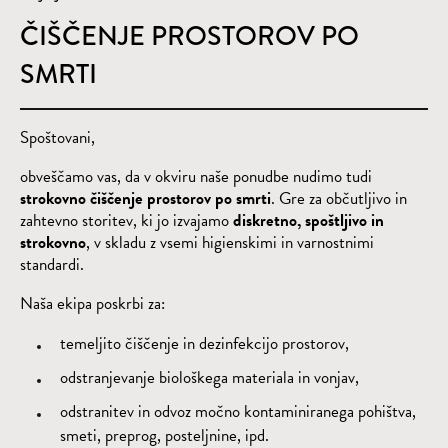
ČIŠČENJE PROSTOROV PO
SMRTI
Spoštovani,
obveščamo vas, da v okviru naše ponudbe nudimo tudi
strokovno čiščenje prostorov po smrti
. Gre za občutljivo in
zahtevno storitev, ki jo izvajamo
diskretno, spoštljivo in
strokovno
, v skladu z vsemi higienskimi in varnostnimi
standardi.
Naša ekipa poskrbi za:
temeljito čiščenje in dezinfekcijo prostorov,
odstranjevanje biološkega materiala in vonjav,
odstranitev in odvoz močno kontaminiranega pohištva,
smeti, preprog, posteljnine, ipd.