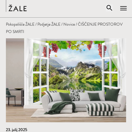
Domov
Odpri iskal
Pokopališče ŽALE
/
Podjetje ŽALE
/
Novice
/ ČIŠČENJE PROSTOROV
Zapr
PO SMRTI
Vpišite iskalni niz
IŠČI
23. julij 2025