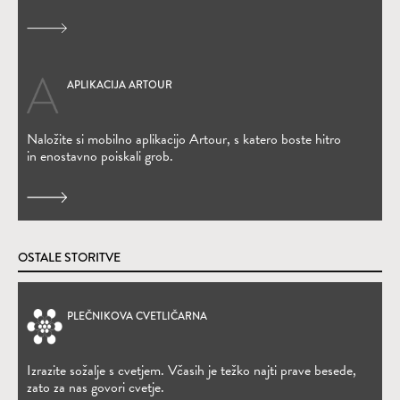
APLIKACIJA ARTOUR
(Odpre se v novem oknu)
Naložite si mobilno aplikacijo Artour, s katero boste hitro
in enostavno poiskali grob.
OSTALE STORITVE
PLEČNIKOVA CVETLIČARNA
(Odpre se v novem oknu)
Izrazite sožalje s cvetjem. Včasih je težko najti prave besede,
zato za nas govori cvetje.