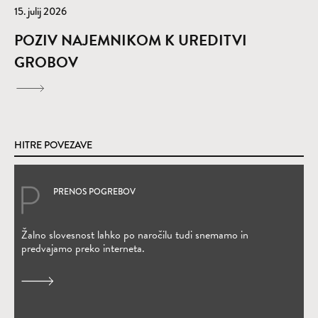
15. julij 2026
POZIV NAJEMNIKOM K UREDITVI
GROBOV
HITRE POVEZAVE
PRENOS POGREBOV
(Odpre se v novem oknu)
Žalno slovesnost lahko po naročilu tudi snemamo in
predvajamo preko interneta.