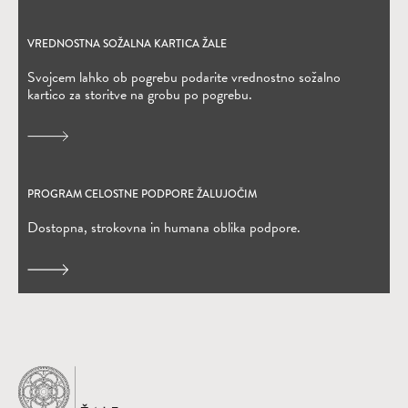
VREDNOSTNA SOŽALNA KARTICA ŽALE
(Odpre se v novem oknu)
Svojcem lahko ob pogrebu podarite vrednostno sožalno
kartico za storitve na grobu po pogrebu.
PROGRAM CELOSTNE PODPORE ŽALUJOČIM
Dostopna, strokovna in humana oblika podpore.
Domov