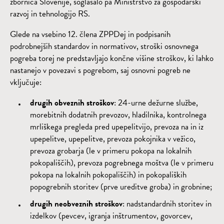
zbornica Slovenije, soglašalo pa Ministrstvo za gospodarski
razvoj in tehnologijo RS.
Glede na vsebino 12. člena ZPPDej in podpisanih
podrobnejših standardov in normativov, stroški osnovnega
pogreba torej ne predstavljajo končne višine stroškov, ki lahko
nastanejo v povezavi s pogrebom, saj osnovni pogreb ne
vključuje:
drugih obveznih stroškov
: 24-urne dežurne službe,
morebitnih dodatnih prevozov, hladilnika, kontrolnega
mrliškega pregleda pred upepelitvijo, prevoza na in iz
upepelitve, upepelitve, prevoza pokojnika v vežico,
prevoza grobarja (le v primeru pokopa na lokalnih
pokopališčih), prevoza pogrebnega moštva (le v primeru
pokopa na lokalnih pokopališčih) in pokopaliških
popogrebnih storitev (prve ureditve groba) in grobnine;
drugih neobveznih stroškov
: nadstandardnih storitev in
izdelkov (pevcev, igranja inštrumentov, govorcev,