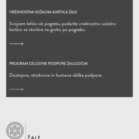
VREDNOSTNA SOŽALNA KARTICA ŽALE
(Odpre se v novem oknu)
Svojcem lahko ob pogrebu podarite vrednostno sožalno
kartico za storitve na grobu po pogrebu.
PROGRAM CELOSTNE PODPORE ŽALUJOČIM
Dostopna, strokovna in humana oblika podpore.
Domov