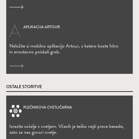
APLIKACIJA ARTOUR
(Odpre se v novem oknu)
Naložite si mobilno aplikacijo Artour, s katero boste hitro
in enostavno poiskali grob.
OSTALE STORITVE
PLEČNIKOVA CVETLIČARNA
(Odpre se v novem oknu)
Izrazite sožalje s cvetjem. Včasih je težko najti prave besede,
zato za nas govori cvetje.