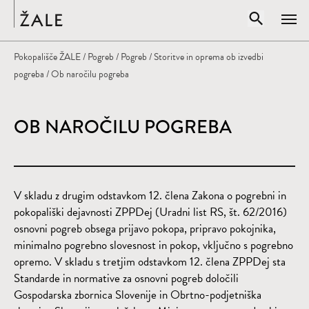
Domov
Odpri iskal
Pokopališče ŽALE
/
Pogreb
/
Pogreb
/
Storitve in oprema ob izvedbi
Zapr
pogreba
/ Ob naročilu pogreba
Vpišite iskalni niz
IŠČI
OB NAROČILU POGREBA
V skladu z drugim odstavkom 12. člena Zakona o pogrebni in
pokopališki dejavnosti ZPPDej (Uradni list RS, št. 62/2016)
osnovni pogreb obsega prijavo pokopa, pripravo pokojnika,
minimalno pogrebno slovesnost in pokop, vključno s pogrebno
opremo. V skladu s tretjim odstavkom 12. člena ZPPDej sta
Standarde in normative za osnovni pogreb
določili
Gospodarska zbornica Slovenije in Obrtno-podjetniška