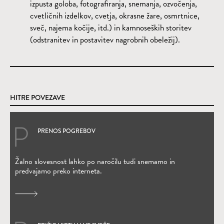
izpusta goloba, fotografiranja, snemanja, ozvočenja,
cvetličnih izdelkov, cvetja, okrasne žare, osmrtnice,
sveč, najema kočije, itd.) in kamnoseških storitev
(odstranitev in postavitev nagrobnih obeležij).
HITRE POVEZAVE
PRENOS POGREBOV
(Odpre se v novem oknu)
Žalno slovesnost lahko po naročilu tudi snemamo in
predvajamo preko interneta.