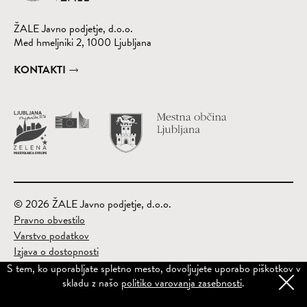
ŽALE Javno podjetje, d.o.o.
Med hmeljniki 2, 1000 Ljubljana
KONTAKTI
Obišči spletno st
(Odpre se v nov
© 2026 ŽALE Javno podjetje, d.o.o.
Pravno obvestilo
Varstvo podatkov
Izjava o dostopnosti
Kazalo
S tem, ko uporabljate spletno mesto, dovoljujete uporabo piškotkov v
skladu z našo
politiko varovanja zasebnosti
.
Spletni piškotki