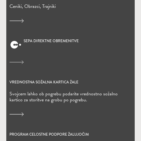
Ceniki, Obrazci, Trajniki
SEPA DIREKTNE OBREMENITVE
(Odpre se v novem oknu)
VREDNOSTNA SOŽALNA KARTICA ŽALE
(Odpre se v novem oknu)
Svojcem lahko ob pogrebu podarite vrednostno sožalno
kartico za storitve na grobu po pogrebu.
PROGRAM CELOSTNE PODPORE ŽALUJOČIM