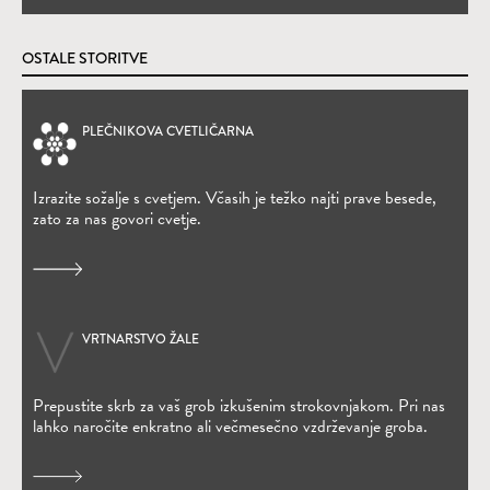
OSTALE STORITVE
PLEČNIKOVA CVETLIČARNA
(Odpre se v novem oknu)
Izrazite sožalje s cvetjem. Včasih je težko najti prave besede,
zato za nas govori cvetje.
VRTNARSTVO ŽALE
Prepustite skrb za vaš grob izkušenim strokovnjakom. Pri nas
lahko naročite enkratno ali večmesečno vzdrževanje groba.