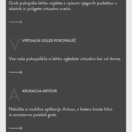
Grob pokojnika lahko najdete z vpisom njegovih podatkov v
iskalnik in prižgete virtualno svečo.
VIRTUALNI OGLED POKOPALIŠČ
Vsa naša pokopališča si lahko ogledate virtualno kar od doma.
APLIKACIJA ARTOUR
(Odpre se v novem oknu)
Naložite si mobilno aplikacijo Artour, s katero boste hitro
in enostavno poiskali grob.