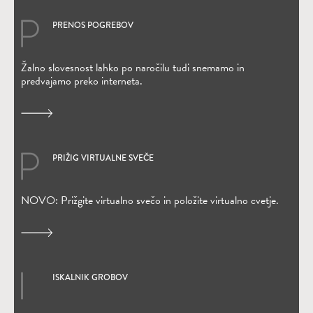
PRENOS POGREBOV
(Odpre se v novem oknu)
Žalno slovesnost lahko po naročilu tudi snemamo in
predvajamo preko interneta.
PRIŽIG VIRTUALNE SVEČE
(Odpre se v novem oknu)
NOVO: Prižgite virtualno svečo in položite virtualno cvetje.
ISKALNIK GROBOV
(Odpre se v novem oknu)