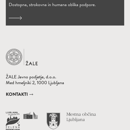
Dostopna, strokovna in humana oblika podpore.
Domov
ŽALE Javno podjetje, d.o.o.
Med hmeljniki 2, 1000 Ljubljana
KONTAKTI
Obišči spletno st
(Odpre se v nov