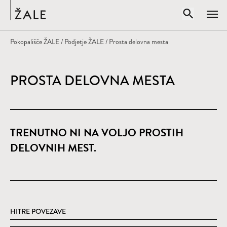
Domov
Odpri iskal
Pokopališče ŽALE
/
Podjetje ŽALE
/ Prosta delovna mesta
Zapr
Vpišite iskalni niz
IŠČI
PROSTA DELOVNA MESTA
TRENUTNO NI NA VOLJO PROSTIH
DELOVNIH MEST.
HITRE POVEZAVE