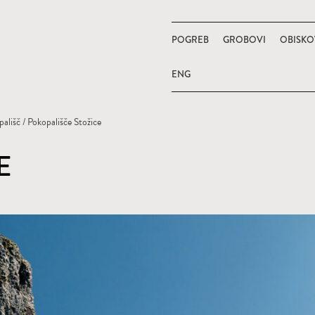
POGREB
GROBOVI
OBISKO
ENG
ališč
/ Pokopališče Stožice
E