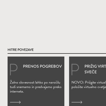
HITRE POVEZAVE
PRENOS POGREBOV
PRIŽIG VIR
(Odpre se v novem oknu)
(Odpre se v nove
SVEČE
Žalno slovesnost lahko po naročilu
NOVO: Prižgite virtual
tudi snemamo in predvajamo preko
položite virtualno cvetje
interneta.