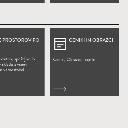
E PROSTOROV PO
CENIKI IN OBRAZCI
kretno, spoštljivo in
Ceniki, Obrazci, Trajniki
v skladu z vsemi
in varnostnimi