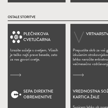
OSTALE STORITVE
PLEČNIKOVA
VRTNARSTV
(Odpre se v novem oknu)
CVETLIČARNA
Izrazite sožalje s cvetjem. Včasih
Prepustite skrb za vaš 
je težko najti prave besede, zato
izkušenim strokovnjako
za nas govori cvetje.
lahko naročite enkratno 
večmesečno vzdrževanj
SEPA DIREKTNE
VREDNOSTNA SO
(Odpre se v novem oknu)
(Odpre se v nove
OBREMENITVE
KARTICA ŽALE
Svojcem lahko ob pogr