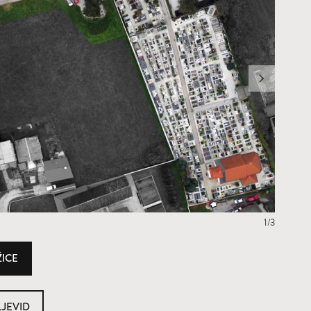
1/3
ŽICE
LJEVID