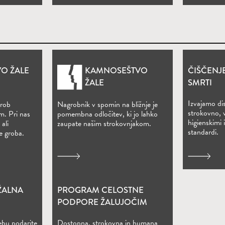
O ŽALE
KAMNOSEŠTVO
ČIŠČENJ
ŽALE
SMRTI
Izvajamo dis
grob
Nagrobnik v spomin na bližnje je
strokovno, 
m. Pri nas
pomembna odločitev, ki jo lahko
higienskimi 
ali
zaupate našim strokovnjakom.
standardi.
e groba.
ŽALNA
PROGRAM CELOSTNE
m oknu)
PODPORE ŽALUJOČIM
ebu podarite
Dostopna, strokovna in humana