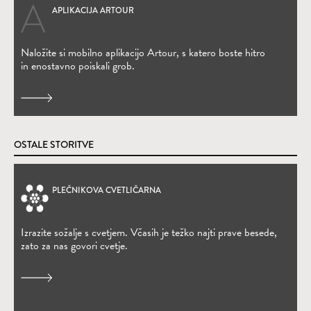
APLIKACIJA ARTOUR
(Odpre se v novem oknu)
Naložite si mobilno aplikacijo Artour, s katero boste hitro
in enostavno poiskali grob.
OSTALE STORITVE
PLEČNIKOVA CVETLIČARNA
(Odpre se v novem oknu)
Izrazite sožalje s cvetjem. Včasih je težko najti prave besede,
zato za nas govori cvetje.