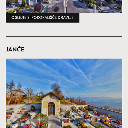
OGLEJTE SI POKOPALIŠČE DRAVLJE
(ODPRE SE V NOVEM OKNU)
JANČE