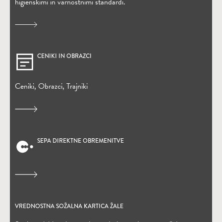
higienskimi in varnostnimi standardi.
CENIKI IN OBRAZCI
Ceniki, Obrazci, Trajniki
SEPA DIREKTNE OBREMENITVE
(Odpre se v novem oknu)
VREDNOSTNA SOŽALNA KARTICA ŽALE
(Odpre se v novem oknu)