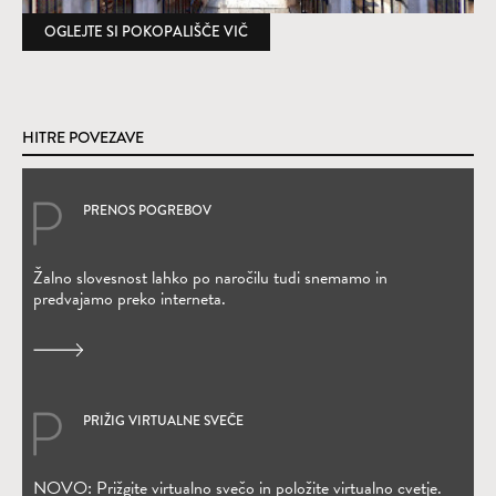
OGLEJTE SI POKOPALIŠČE VIČ
(ODPRE SE V NOVEM OKNU)
HITRE POVEZAVE
PRENOS POGREBOV
(Odpre se v novem oknu)
Žalno slovesnost lahko po naročilu tudi snemamo in
predvajamo preko interneta.
PRIŽIG VIRTUALNE SVEČE
(Odpre se v novem oknu)
NOVO: Prižgite virtualno svečo in položite virtualno cvetje.