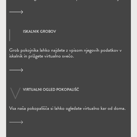
ISKALNIK GROBOV
(Odpre se v novem oknu)
Grob pokojnika lahko najdete z vpisom njegovih podatkov v
iskalnik in prižgete virtualno svečo.
VIRTUALNI OGLED POKOPALIŠČ
Vsa naša pokopališča si lahko ogledate virtualno kar od doma.