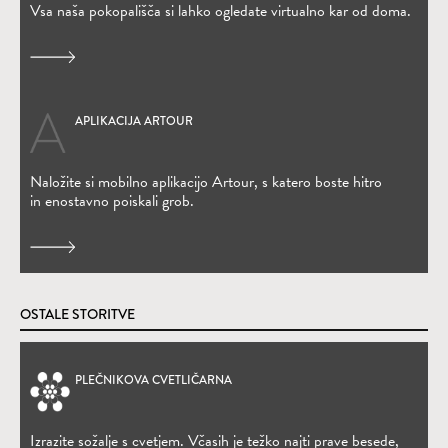
Vsa naša pokopališča si lahko ogledate virtualno kar od doma.
APLIKACIJA ARTOUR
(Odpre se v novem oknu)
Naložite si mobilno aplikacijo Artour, s katero boste hitro
in enostavno poiskali grob.
OSTALE STORITVE
PLEČNIKOVA CVETLIČARNA
(Odpre se v novem oknu)
Izrazite sožalje s cvetjem. Včasih je težko najti prave besede,