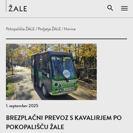
Domov
Odpri iskal
Pokopališče ŽALE
/
Podjetje ŽALE
/ Novice
Zapr
Vpišite iskalni niz
IŠČI
1. september 2025
BREZPLAČNI PREVOZ S KAVALIRJEM PO
POKOPALIŠČU ŽALE