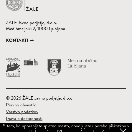
ŽALE Javno podjetje, d.o.o.
Med hmeljniki 2, 1000 Ljubljana
KONTAKTI
Obišči spletno st
(Odpre se v nov
© 2026 ŽALE Javno podjetje, d.o.o.
Pravno obvestilo
Varstvo podatkov
Izjava o dostopnosti
Kazalo
S tem, ko uporabljate spletno mesto, dovoljujete uporabo piškotkov v