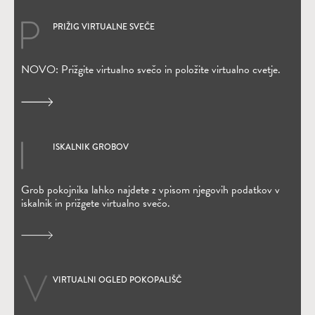
PRIŽIG VIRTUALNE SVEČE
(Odpre se v novem oknu)
NOVO: Prižgite virtualno svečo in položite virtualno cvetje.
ISKALNIK GROBOV
(Odpre se v novem oknu)
Grob pokojnika lahko najdete z vpisom njegovih podatkov v
iskalnik in prižgete virtualno svečo.
VIRTUALNI OGLED POKOPALIŠČ