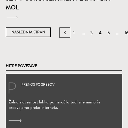
MOL
NASLEDNJA STRAN
1
...
3
4
5
...
1
HITRE POVEZAVE
PRENOS POGREBOV
(Odpre se v novem oknu)
Žalno slovesnost lahko po naročilu tudi snemamo in
predvajamo preko interneta.