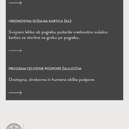
VREDNOSTNA SOŽALNA KARTICA ŽALE
(Odpre se v novem oknu)
Svojcem lahko ob pogrebu podarite vrednostno sožalno
kartico za storitve na grobu po pogrebu.
PROGRAM CELOSTNE PODPORE ŽALUJOČIM
Dostopna, strokovna in humana oblika podpore.
Domov